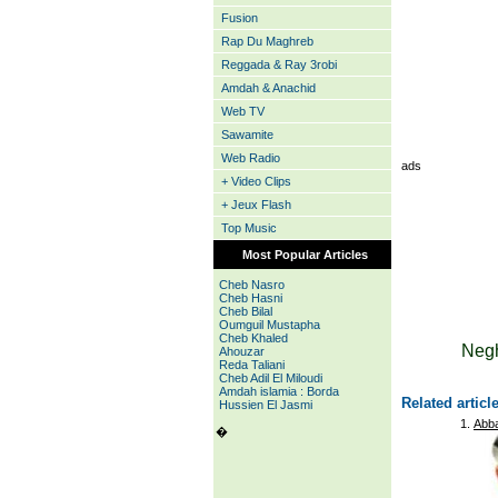
Fusion
Rap Du Maghreb
Reggada & Ray 3robi
Amdah & Anachid
Web TV
Sawamite
Web Radio
ads
+ Video Clips
+ Jeux Flash
Top Music
Most Popular Articles
Cheb Nasro
Cheb Hasni
Cheb Bilal
Oumguil Mustapha
Cheb Khaled
Negh
Ahouzar
Reda Taliani
Cheb Adil El Miloudi
Amdah islamia : Borda
Related articl
Hussien El Jasmi
Abba
�