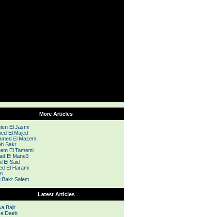
More Articles
ien El Jasmi
ed El Majed
amed El Mazem
h Sakr
hem El Tamemi
d El Mane3
l El Said
d El Harami
m
 Bakr Salem
Latest Articles
a Bajit
e Deeb