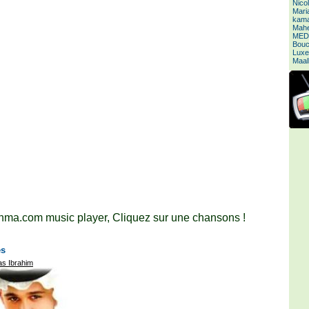
Nico
Mari
kamal
Mahe
MED
Bouc
Luxe
Maal
ma.com music player, Cliquez sur une chansons !
es
s Ibrahim