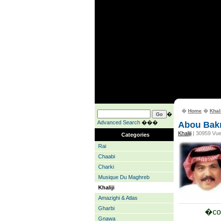
�
Home
�
Khali
�
Advanced Search
���
Abou Bak
Khaliji
| 30959 Vu
Categories
Rai
Chaabi
Charki
Musique Du Maghreb
Khaliji
Amazighi & Atlas
Gharbi
�cou
Gnawa