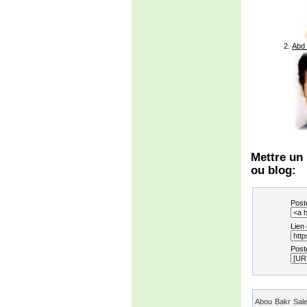
Abd 
Mettre un 
ou blog:
Post
Lien
Post
Abou Bakr Sale