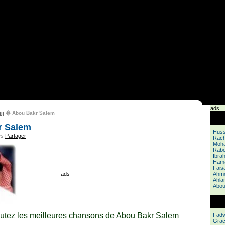
ads
ji
� Abou Bakr Salem
r Salem
Huss
es
Partager
Rach
Moh
Rabe
Ibra
Hama
Faisa
ads
Ahme
Ahla
Abou
tez les meilleures chansons de Abou Bakr Salem
Fadw
Grac