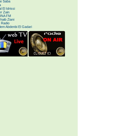
le Saba
a
 El Idrissi
r Zain
INA FM
haib Ziani
 Radio
lem Abdenbi El Gadari