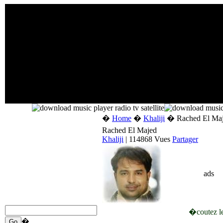
�
Home
�
Khaliji
� Rached El Ma
Rached El Majed
Khaliji
| 114868 Vues
Partager
ads
�coutez le
�