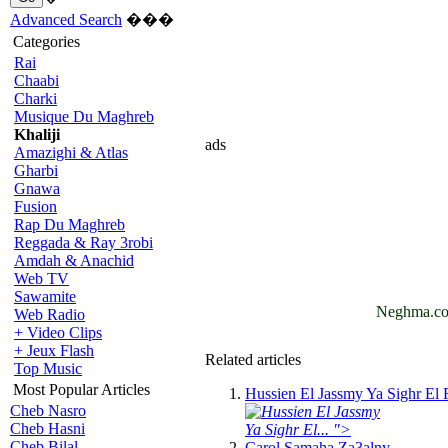
Advanced Search
���
Categories
Rai
Chaabi
Charki
Musique Du Maghreb
Khaliji
ads
Amazighi & Atlas
Gharbi
Gnawa
Fusion
Rap Du Maghreb
Reggada & Ray 3robi
Amdah & Anachid
Web TV
Sawamite
Neghma.com
Web Radio
+ Video Clips
+ Jeux Flash
Related articles
Top Music
Most Popular Articles
Hussien El Jassmy Ya Sighr El 
Cheb Nasro
Cheb Hasni
Ya Sighr El... ">
Cheb Bilal
Carol Samaha Za3alny