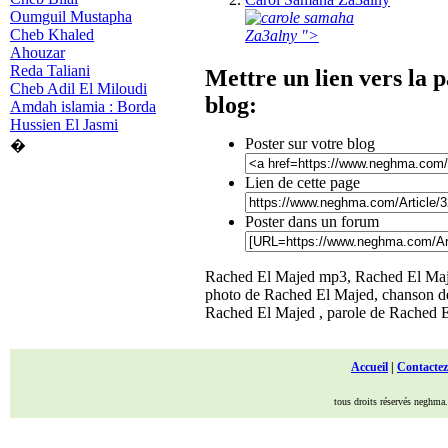
Oumguil Mustapha
Cheb Khaled
Za3alny ">
Ahouzar
Reda Taliani
Mettre un lien vers la 
Cheb Adil El Miloudi
blog:
Amdah islamia : Borda
Hussien El Jasmi
Poster sur votre blog
�
Lien de cette page
Poster dans un forum
Rached El Majed mp3, Rached El Majed
photo de Rached El Majed, chanson d
Rached El Majed , parole de Rached 
Accueil
|
Contactez
tous droits réservés neghma