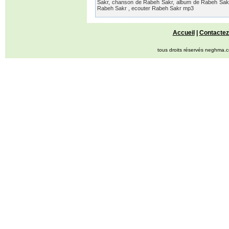
Sakr, chanson de Rabeh Sakr, album de Rabeh Sakr 
Rabeh Sakr , ecouter Rabeh Sakr mp3
Accueil
|
Contactez
tous droits réservés neghma.