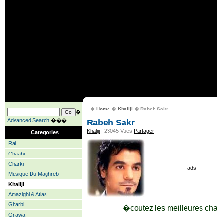
�
Home
�
Khaliji
� Rabeh Sakr
�
Advanced Search
���
Rabeh Sakr
Khaliji
| 23045 Vues
Partager
Categories
Rai
Chaabi
Charki
ads
Musique Du Maghreb
Khaliji
Amazighi & Atlas
Gharbi
�coutez les meilleures ch
Gnawa