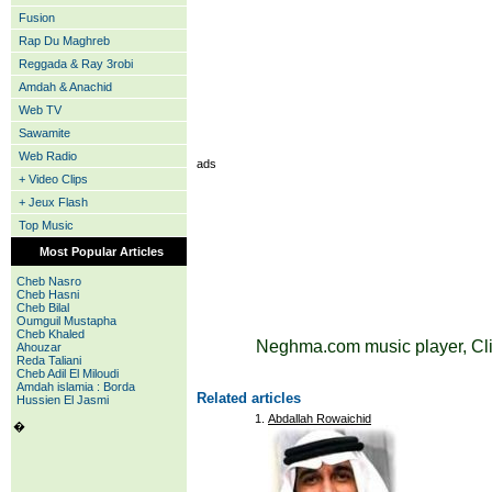
Fusion
Rap Du Maghreb
Reggada & Ray 3robi
Amdah & Anachid
Web TV
Sawamite
Web Radio
ads
+ Video Clips
+ Jeux Flash
Top Music
Most Popular Articles
Cheb Nasro
Cheb Hasni
Cheb Bilal
Oumguil Mustapha
Cheb Khaled
Neghma.com music player, Cli
Ahouzar
Reda Taliani
Cheb Adil El Miloudi
Amdah islamia : Borda
Related articles
Hussien El Jasmi
Abdallah Rowaichid
�