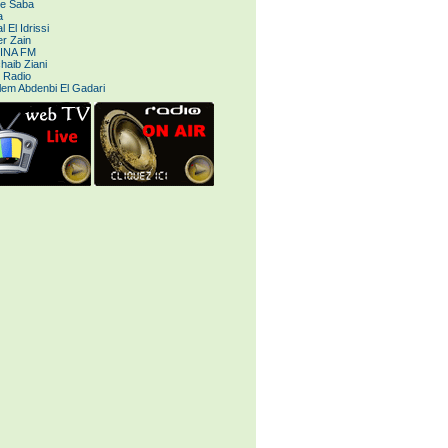
le Saba
a
 El Idrissi
r Zain
INA FM
haib Ziani
 Radio
lem Abdenbi El Gadari