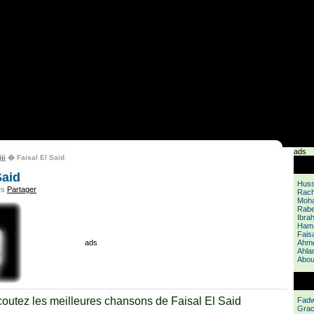
ads
ji
� Faisal El Said
Said
Huss
es
Partager
Rach
Moh
Rabe
Ibra
Hama
Faisa
ads
Ahme
Ahla
Abou
outez les meilleures chansons de Faisal El Said
Fadw
Grac