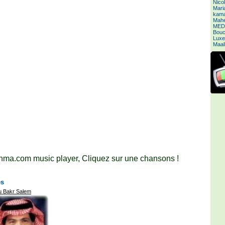
Nico
Mari
kamal
Mahe
MED
Bouc
Luxe
Maal
ma.com music player, Cliquez sur une chansons !
es
u Bakr Salem