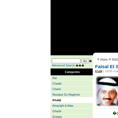
�
Home
�
Khali
�
Advanced Search
���
Faisal El 
Khaliji
| 14335 Vu
Categories
Rai
Chaabi
Charki
Musique Du Maghreb
Khaliji
Amazighi & Atlas
Gharbi
�c
Gnawa