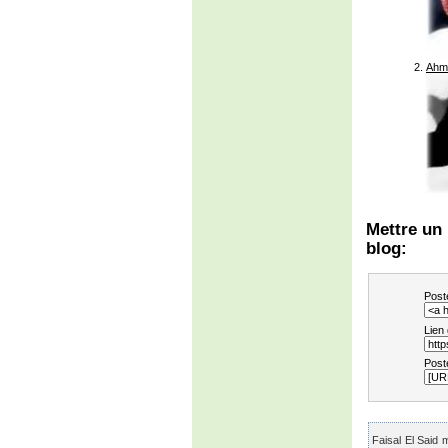
Ahm
Mettre un 
blog:
Post
Lien
Post
Faisal El Said m