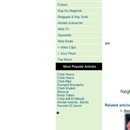
Fusion
Rap Du Maghreb
Reggada & Ray 3robi
Amdah & Anachid
Web TV
Sawamite
Web Radio
ads
+ Video Clips
+ Jeux Flash
Top Music
Most Popular Articles
Cheb Nasro
Cheb Hasni
Cheb Bilal
Oumguil Mustapha
Cheb Khaled
Negh
Ahouzar
Reda Taliani
Cheb Adil El Miloudi
Amdah islamia : Borda
Related articl
Hussien El Jasmi
Abo
�