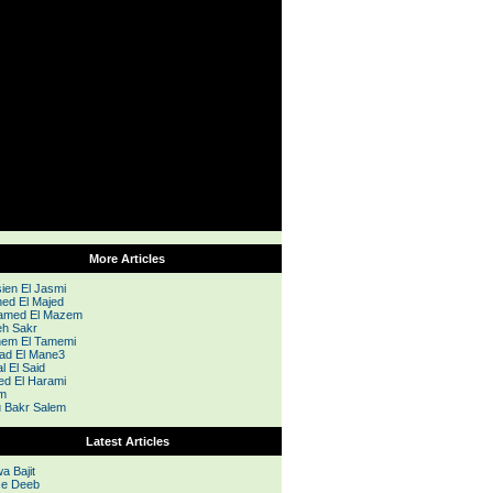
More Articles
ien El Jasmi
ed El Majed
amed El Mazem
h Sakr
hem El Tamemi
d El Mane3
l El Said
d El Harami
m
 Bakr Salem
Latest Articles
a Bajit
e Deeb