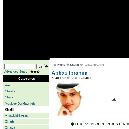
�
Home
�
Khaliji
� Abbas Ibrahim
�
Advanced Search
���
Abbas Ibrahim
Khaliji
| 34054 Vues
Partager
Categories
Rai
Chaabi
Charki
ads
Musique Du Maghreb
Khaliji
Amazighi & Atlas
Gharbi
�coutez les meilleures cha
Gnawa