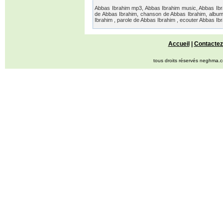
Abbas Ibrahim mp3, Abbas Ibrahim music, Abbas Ibrah
de Abbas Ibrahim, chanson de Abbas Ibrahim, album
Ibrahim , parole de Abbas Ibrahim , ecouter Abbas I
Accueil
|
Contactez
tous droits réservés neghma.