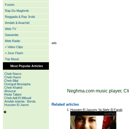
Fusion
Rap Du Maghreb
Reggada & Ray 3robi
Amdah & Anachid
Web TV
Sawamite
Web Radio
ads
+ Video Clips
+ Jeux Flash
Top Music
Most Popular Articles
Cheb Nasro
Cheb Hasni
Cheb Bilal
Oumguil Mustapha
Cheb Khaled
Neghma.com music player, Cli
Ahouzar
Reda Taliani
Cheb Adil El Miloudi
Amdah islamia : Borda
Related articles
Hussien El Jasmi
Hussien El Jassmy Ya Sighr El Farah
�