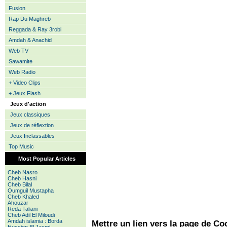
Fusion
Rap Du Maghreb
Reggada & Ray 3robi
Amdah & Anachid
Web TV
Sawamite
Web Radio
+ Video Clips
+ Jeux Flash
Jeux d'action
Jeux classiques
Jeux de réflextion
Jeux Inclassables
Top Music
Most Popular Articles
Cheb Nasro
Cheb Hasni
Cheb Bilal
Oumguil Mustapha
Cheb Khaled
Ahouzar
Reda Taliani
Cheb Adil El Miloudi
Amdah islamia : Borda
Mettre un lien vers la page de Co