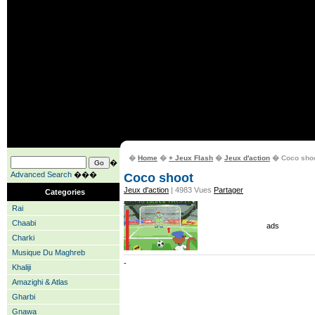
�
Home
�
+ Jeux Flash
�
Jeux d'action
� Coco sho
�
Advanced Search
���
Coco shoot
Jeux d'action
| 4983 Vues
Partager
Categories
Rai
Chaabi
ads
Charki
Musique Du Maghreb
-
Khaliji
Amazighi & Atlas
Gharbi
Gnawa