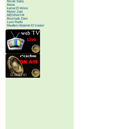
Nicole Saba
Maria
kamal El Idrissi
Maher Zain
MEDINA FM
Bouchaib Ziani
Luxe Radio
Maallem Abdenbi El Gadari