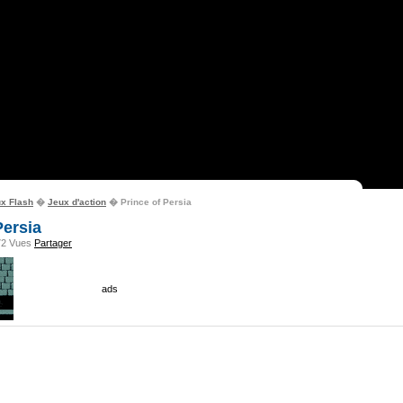
ux Flash
�
Jeux d'action
� Prince of Persia
Persia
72 Vues
Partager
ads