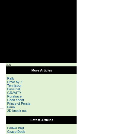
ads
More Articles
Rally
Drive by 2
Tennisbot
Base ball
GRAVITY
Ruralracer
Coco shoot
Prince of Persia
Panik
2D knock out
Latest Articles
Fadwa Bajit
Grace Deeb