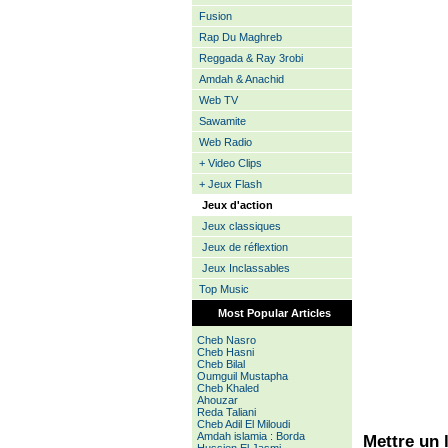
Fusion
Rap Du Maghreb
Reggada & Ray 3robi
Amdah & Anachid
Web TV
Sawamite
Web Radio
+ Video Clips
+ Jeux Flash
Jeux d'action
Jeux classiques
Jeux de réflextion
Jeux Inclassables
Top Music
Most Popular Articles
Cheb Nasro
Cheb Hasni
Cheb Bilal
Oumguil Mustapha
Cheb Khaled
Ahouzar
Reda Taliani
Cheb Adil El Miloudi
Amdah islamia : Borda
Mettre un l