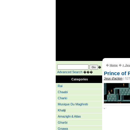
�
Home
�
+ Je
�
Advanced Search
���
Prince of 
Jeux d'action
| 52
Categories
Rai
Chaabi
Charki
Musique Du Maghreb
-
Khaliji
Amazighi & Atlas
Gharbi
Gnawa