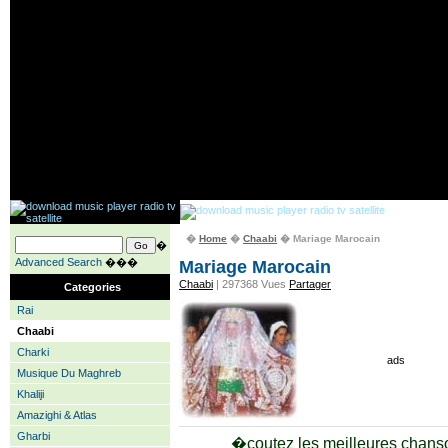
�
Home
�
Chaabi
� Mariage Marocain
�
Advanced Search
���
Mariage Marocain
Chaabi
| 297368 Vues
Partager
Categories
Rai
Chaabi
Charki
ads
Musique Du Maghreb
Khaliji
Amazighi & Atlas
Gharbi
�coutez les meilleures chans