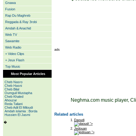
Gnawa
Fusion
Rap Du Maghreb
Reggada & Ray 3robi
Amdah & Anachid
Web TV
Sawamite
Web Radio
ads
+ Video Clips
+ Jeux Flash
Top Music
Most Popular Articles
Cheb Nasro
Cheb Hasni
Cheb Bilal
Oumguil Mustapha
Cheb Khaled
Neghma.com music player, Cli
Ahouzar
Reda Taliani
Cheb Adil El Miloudi
Amdah islamia : Borda
Related articles
Hussien El Jasmi
Daoudi
�
">
Jedouan
">