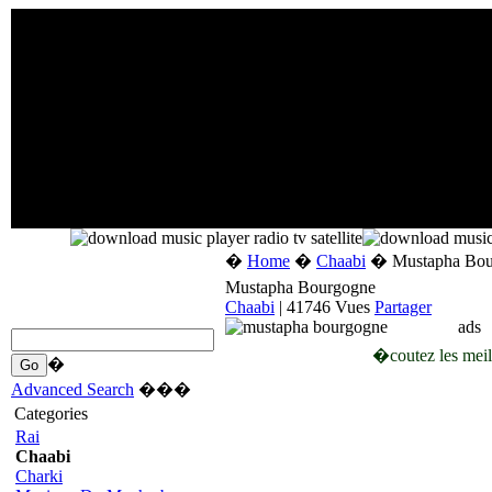
�
Home
�
Chaabi
� Mustapha Bou
Mustapha Bourgogne
Chaabi
| 41746 Vues
Partager
ads
�coutez les mei
�
Advanced Search
���
Categories
Rai
Chaabi
Charki