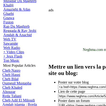
Musique Du Maghreb
Khaliji
Amazighi & Atlas
ads
Gharbi
Gnawa
Fusion
Rap Du Maghreb
Reggada & Ray 3robi
Amdah & Anachid
Web TV
Sawamite
Web Radio
Neghma.com mus
+ Video Clips
+ Jeux Flash
Top Music
Most Popular Articles
Mettre un lien vers la
Cheb Nasro
site ou blog:
Cheb Hasni
Cheb Bilal
Poster sur votre blog
Oumguil Mustapha
Cheb Khaled
Lien de cette page
Ahouzar
Reda Taliani
Cheb Adil El Miloudi
Poster dans un forum
Amdah islamia : Borda