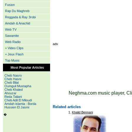
Fusion
Rap Du Maghreb
Reggada & Ray 3robi
Amdah & Anachid
Web TV
Sawamite
Web Radio
ads
+ Video Clips
+ Jeux Flash
Top Music
Most Popular Articles
Cheb Nasro
Cheb Hasni
Cheb Bilal
Oumguil Mustapha
Cheb Khaled
Neghma.com music player, Cli
Ahouzar
Reda Taliani
Cheb Adil El Miloudi
Amdah islamia : Borda
Related articles
Hussien El Jasmi
Khalid Bennani
�