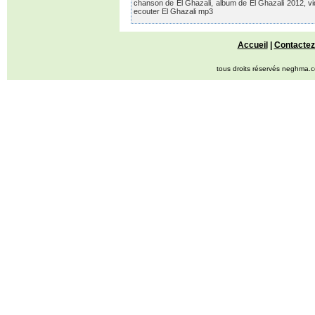
chanson de El Ghazali, album de El Ghazali 2012, vid
ecouter El Ghazali mp3
Accueil
|
Contactez
tous droits réservés neghma.