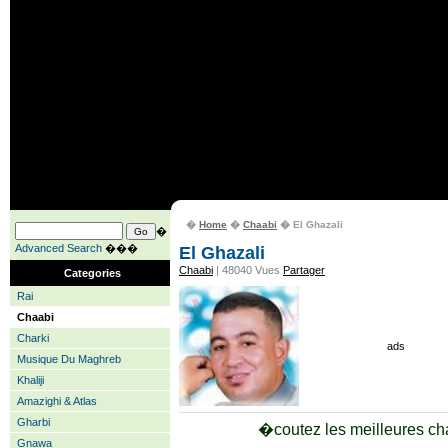
�
Home
�
Chaabi
� El Ghazali
�
Advanced Search
���
El Ghazali
Chaabi
| 48040 Vues
Partager
Categories
Rai
Chaabi
Charki
ads
Musique Du Maghreb
Khaliji
Amazighi & Atlas
Gharbi
�coutez les meilleures ch
Gnawa