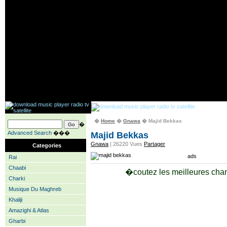
�
Home
�
Gnawa
� Majid Bekkas
�
Advanced Search
���
Majid Bekkas
Gnawa
| 26220 Vues
Partager
Categories
ads
Rai
Chaabi
�coutez les meilleures cha
Charki
Musique Du Maghreb
Khaliji
Amazighi & Atlas
Gharbi