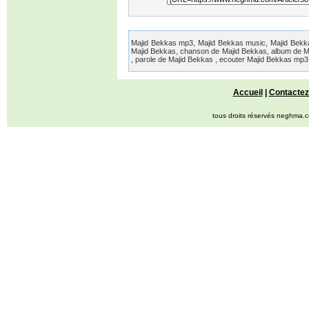
Majid Bekkas mp3, Majid Bekkas music, Majid Bekkas 
Majid Bekkas, chanson de Majid Bekkas, album de Ma
, parole de Majid Bekkas , ecouter Majid Bekkas mp3
Accueil
|
Contactez
tous droits réservés neghma.