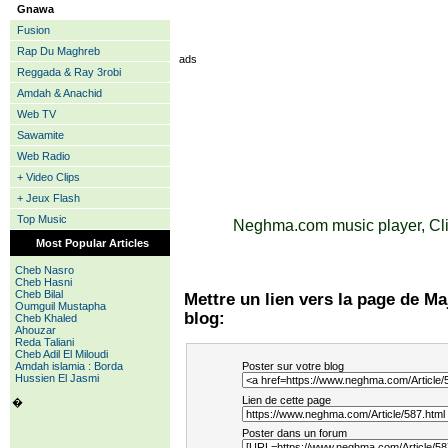
Gnawa
Fusion
Rap Du Maghreb
ads
Reggada & Ray 3robi
Amdah & Anachid
Web TV
Sawamite
Web Radio
+ Video Clips
+ Jeux Flash
Top Music
Neghma.com music player, Cli
Most Popular Articles
Cheb Nasro
Cheb Hasni
Cheb Bilal
Mettre un lien vers la page de Ma
Oumguil Mustapha
blog:
Cheb Khaled
Ahouzar
Reda Taliani
Cheb Adil El Miloudi
Amdah islamia : Borda
Poster sur votre blog
Hussien El Jasmi
Lien de cette page
�
Poster dans un forum