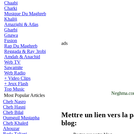
Chaabi
Charki
Musique Du Maghreb
Khaliji
Amazighi & Atlas
Gharbi
Gnawa
Fusion
ads
Rap Du Maghreb
Reggada & Ray 3robi
Amdah & Anachid
Web TV
Sawamite
Web Radio
+ Video Clips
+ Jeux Flash
Top Music
Neghma.com 
Most Popular Articles
Cheb Nasro
Cheb Hasni
Cheb Bilal
Mettre un lien vers la 
Oumguil Mustapha
blog:
Cheb Khaled
Ahouzar
Reda Taliani