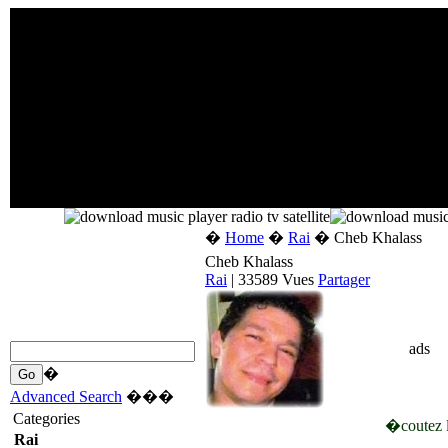
�
Home
�
Rai
� Cheb Khalass
Cheb Khalass
Rai
| 33589 Vues
Partager
ads
�
Advanced Search
���
Categories
�coutez l
Rai