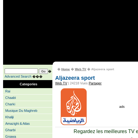
�
Home
�
Web TV
� Aljazeera sport
�
Advanced Search
���
Aljazeera sport
Web TV
| 24218 Vues
Partager
Categories
Rai
Chaabi
Charki
ads
Musique Du Maghreb
Khaliji
Amazighi & Atlas
Gharbi
Regardez les meilleures TV en
Gnawa
-