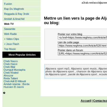
a3rab.net/asx/aljazee
Fusion
Rap Du Maghreb
Reggada & Ray 3robi
Mettre un lien vers la page de Alj
Amdah & Anachid
ou blog:
Web TV
Sawamite
Web Radio
Poster sur votre blog
+ Video Clips
Lien de cette page
+ Jeux Flash
Top Music
Poster dans un forum
Most Popular Articles
Cheb Nasro
Cheb Hasni
Cheb Bilal
Aljazeera sport mp3, Aljazeera sport music, Aljazeera
Oumguil Mustapha
photo de Aljazeera sport , chanson de Aljazeera spor
Cheb Khaled
de Aljazeera sport , parole de Aljazeera sport , ecout
Ahouzar
Reda Taliani
Cheb Adil El Miloudi
Amdah islamia : Borda
Hussien El Jasmi
�
Accueil
|
Contactez