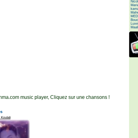
Nico
Mari
kamal
Mahe
MED
Bouc
Luxe
Maal
ma.com music player, Cliquez sur une chansons !
es
 Koulali