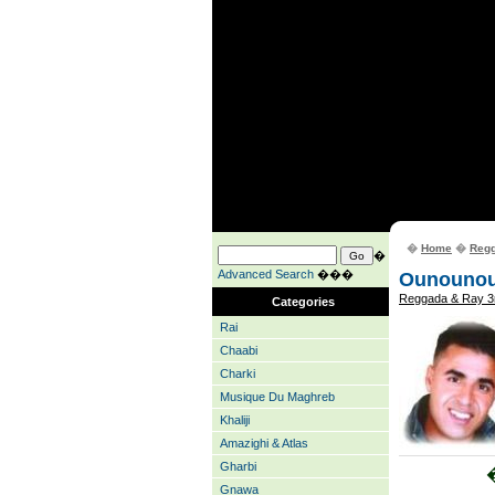
�
Home
�
Regg
�
Advanced Search
���
Ounouno
Reggada & Ray 3
Categories
Rai
Chaabi
Charki
Musique Du Maghreb
Khaliji
Amazighi & Atlas
Gharbi
�
Gnawa