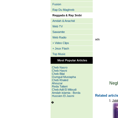
Fusion
Rap Du Maghreb
Reggada & Ray 3robi
Amdah & Anachid
Web TV
Sawamite
Web Radio
ads
+ Video Clips
+ Jeux Flash
Top Music
Most Popular Articles
Cheb Nasro
Cheb Hasni
Cheb Bilal
Oumguil Mustapha
Cheb Khaled
Negh
Ahouzar
Reda Taliani
Cheb Adil El Miloudi
Amdah islamia : Borda
Related articl
Hussien El Jasmi
Jalal
�