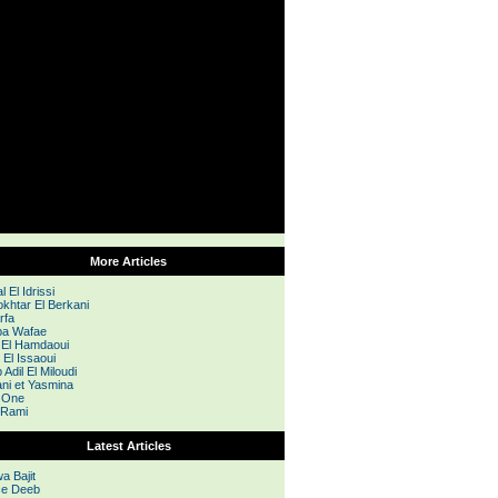
More Articles
 El Idrissi
okhtar El Berkani
rfa
a Wafae
l El Hamdaoui
 El Issaoui
Adil El Miloudi
ani et Yasmina
i One
 Rami
Latest Articles
a Bajit
e Deeb