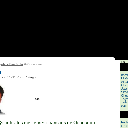
ads
ada & Ray 3robi
� Ounounou
u
kamal
robi
| 51711 Vues
Partager
El M
Al aa
Cheb
Jala
Simo
Cheb 
ads
Taly
Talb
Said
coutez les meilleures chansons de Ounounou
Fadw
Grac