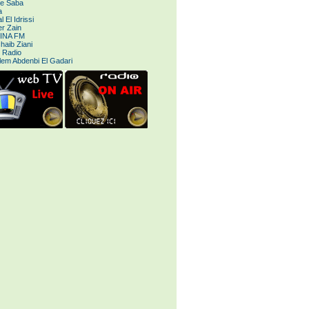
le Saba
a
 El Idrissi
r Zain
INA FM
haib Ziani
 Radio
lem Abdenbi El Gadari