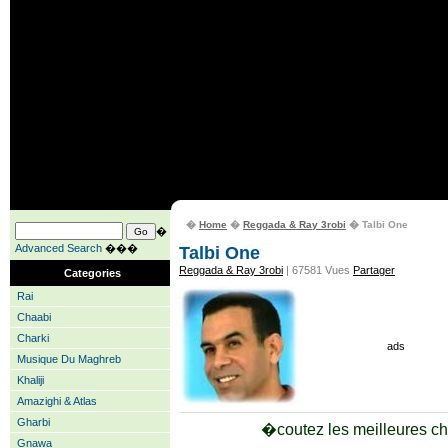
�
Home
�
Reggada & Ray 3robi
� Talbi One
�
Advanced Search
���
Talbi One
Reggada & Ray 3robi
| 67581 Vues
Partager
Categories
Rai
Chaabi
Charki
ads
Musique Du Maghreb
Khaliji
Amazighi & Atlas
Gharbi
�coutez les meilleures c
Gnawa