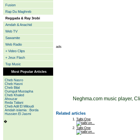
Fusion
Rap Du Maghreb
Reggada & Ray 3robi
Amdah & Anachid
Web TV
Sawamite
Web Radio
ads
+ Video Clips
+ Jeux Flash
Top Music
Most Popular Articles
Cheb Nasro
Cheb Hasni
Cheb Bilal
Oumguil Mustapha
Cheb Khaled
Neghma.com music player, Cli
Ahouzar
Reda Taliani
Cheb Adil El Miloudi
Amdah islamia : Borda
Related articles
Hussien El Jasmi
Talbi One
�
Talbi One