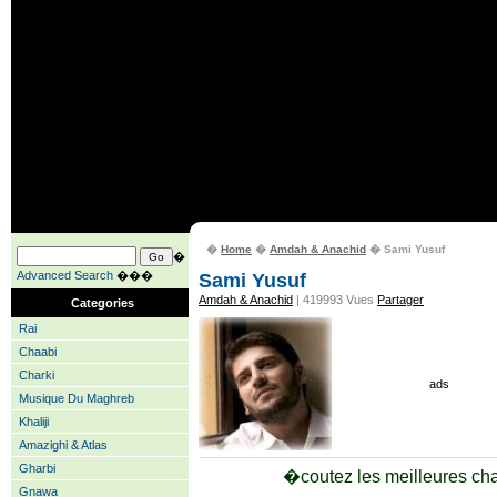
�
Home
�
Amdah & Anachid
� Sami Yusuf
�
Advanced Search
���
Sami Yusuf
Amdah & Anachid
| 419993 Vues
Partager
Categories
Rai
Chaabi
Charki
ads
Musique Du Maghreb
Khaliji
Amazighi & Atlas
Gharbi
�coutez les meilleures ch
Gnawa