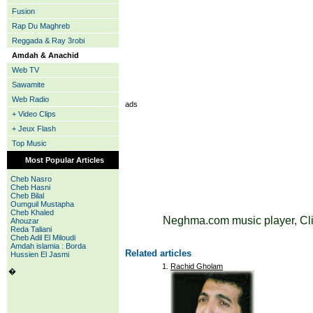
Fusion
Rap Du Maghreb
Reggada & Ray 3robi
Amdah & Anachid
Web TV
Sawamite
Web Radio
ads
+ Video Clips
+ Jeux Flash
Top Music
Most Popular Articles
Cheb Nasro
Cheb Hasni
Cheb Bilal
Oumguil Mustapha
Cheb Khaled
Neghma.com music player, Cli
Ahouzar
Reda Taliani
Cheb Adil El Miloudi
Amdah islamia : Borda
Related articles
Hussien El Jasmi
Rachid Gholam
�