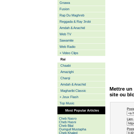
Gnawa
Fusion
Rap Du Maghreb
Reggada & Ray 3robi
Amdah & Anachid
Web TV
Sawamite
Web Radio
+ Video Clips
Rai
Chaabi
Amazighi
Charqi
Amdah & Anachid
Mettre un
Magharibi Classic
site ou bl
+ Jeux Flash
Top Music
Post
Most Popular Articles
Cheb Nasro
Lien
Cheb Hasni
Cheb Bilal
Post
Oumguil Mustapha
Cheb Khaled