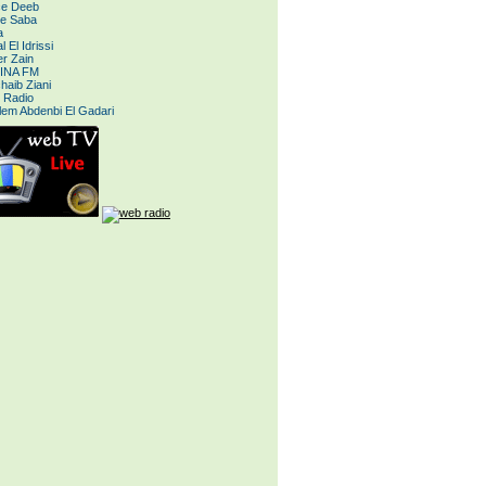
e Deeb
le Saba
a
 El Idrissi
r Zain
INA FM
haib Ziani
 Radio
lem Abdenbi El Gadari