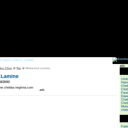
ads
deo Clips
�
Rai
� Mohamed Lamine
Lamine
cheb
artager
Hami
Cheb
Cheb
ads
Faud
Dawd
Cha
Cheb
Moh
cheb 
Fadw