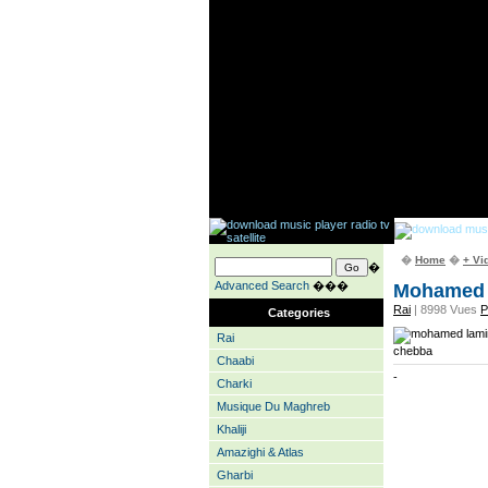
�
Home
�
+ Vi
�
Advanced Search
���
Mohamed 
Rai
| 8998 Vues
P
Categories
Rai
chebba
Chaabi
-
Charki
Musique Du Maghreb
Khaliji
Amazighi & Atlas
Gharbi