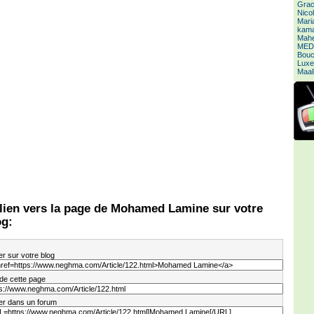
Grac
Nico
Mari
kamal
Mahe
MED
Bouc
Luxe
Maal
 lien vers la page de Mohamed Lamine sur votre
og:
er sur votre blog
 de cette page
er dans un forum