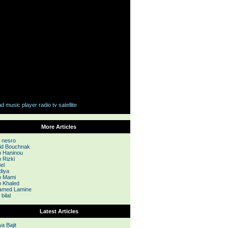
More Articles
 nesro
d Bouchnak
 Haninou
 Rizki
el
iya
b Mami
 Khaled
amed Lamine
bilal
Latest Articles
a Bajit