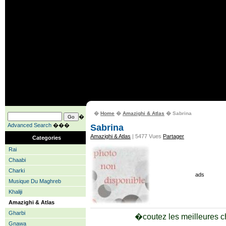
�
Home
�
Amazighi & Atlas
� Sabrina
�
Advanced Search
���
Sabrina
Amazighi & Atlas
| 5477 Vues
Partager
Categories
Rai
Chaabi
Charki
ads
Musique Du Maghreb
Khaliji
Amazighi & Atlas
Gharbi
�coutez les meilleures 
Gnawa