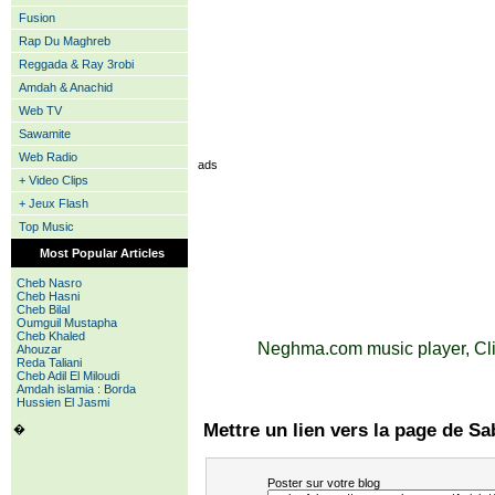
Fusion
Rap Du Maghreb
Reggada & Ray 3robi
Amdah & Anachid
Web TV
Sawamite
Web Radio
ads
+ Video Clips
+ Jeux Flash
Top Music
Most Popular Articles
Cheb Nasro
Cheb Hasni
Cheb Bilal
Oumguil Mustapha
Cheb Khaled
Neghma.com music player, Cli
Ahouzar
Reda Taliani
Cheb Adil El Miloudi
Amdah islamia : Borda
Hussien El Jasmi
Mettre un lien vers la page de Sa
�
Poster sur votre blog