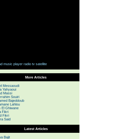
More Articles
l Messaoudi
a Yahyaoui
d Massi
rrahim Souiri
med Bajeddoub
mane Lahlou
 El Ghiwane
 Fikri
d Fikri
ra Said
Latest Articles
a Bajit