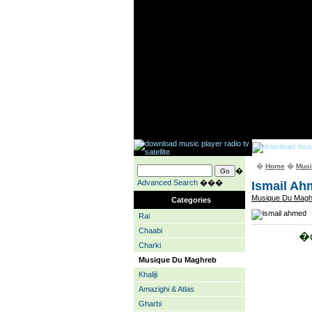
�
Home
�
Musi
�
Advanced Search
���
Ismail Ah
Musique Du Magh
Categories
Rai
Chaabi
�c
Charki
Musique Du Maghreb
Khaliji
Amazighi & Atlas
Gharbi