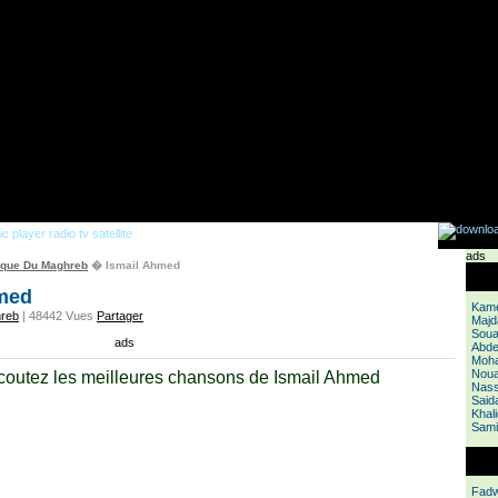
ads
que Du Maghreb
� Ismail Ahmed
med
Kame
reb
| 48442 Vues
Partager
Majd
Soua
ads
Abde
Moha
Noua
outez les meilleures chansons de Ismail Ahmed
Nass
Saida
Khali
Sami
Fadw