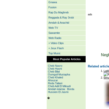
Gnawa
Fusion
Rap Du Maghreb
ads
Reggada & Ray 3robi
Amdah & Anachid
Web TV
Sawamite
Web Radio
+ Video Clips
+ Jeux Flash
Top Music
Negh
Most Popular Articles
Cheb Nasro
Related articl
Cheb Hasni
Lati
Cheb Bilal
Oumguil Mustapha
Cheb Khaled
Elm
Ahouzar
Reda Taliani
Cheb Adil El Miloudi
Amdah islamia : Borda
Hussien El Jasmi
�