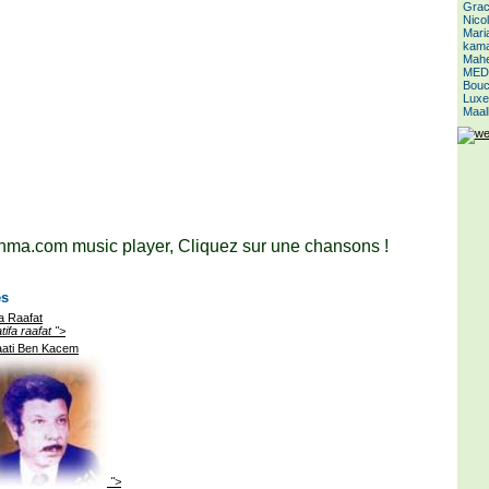
Grac
Nico
Mari
kamal
Mahe
MED
Bouc
Luxe
Maal
ma.com music player, Cliquez sur une chansons !
es
fa Raafat
">
aati Ben Kacem
">