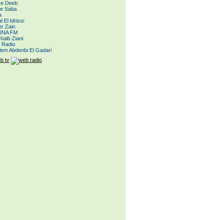
e Deeb
le Saba
a
 El Idrissi
r Zain
INA FM
haib Ziani
 Radio
lem Abdenbi El Gadari