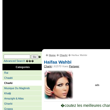
�
Home
�
Charki
� Haifaa Wahbi
�
Advanced Search
���
Haifaa Wahbi
Charki
| 61570 Vues
Partager
Categories
Rai
Chaabi
Charki
ads
Musique Du Maghreb
Khaliji
Amazighi & Atlas
Gharbi
�coutez les meilleures cha
Gnawa