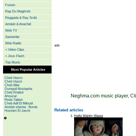
Fusion
Rap Du Maghreb
Reggada & Ray 3robi
Amdah & Anachid
Web TV
Sawamite
Web Radio
ads
+ Video Clips
+ Jeux Flash
Top Music
Most Popular Articles
Cheb Nasro
Cheb Hasni
Cheb Bilal
Oumguil Mustapha
Cheb Khaled
Neghma.com music player, Cli
Ahouzar
Reda Taliani
Cheb Adil El Miloudi
Amdah islamia : Borda
Related articles
Hussien El Jasmi
Haifa Wahby Wawa
�